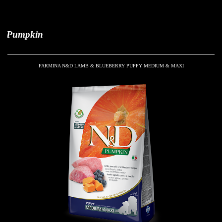
umpkin
FARMINA N
&
D LAMB & BLUEBERRY PUPPY MEDIUM & MAXI