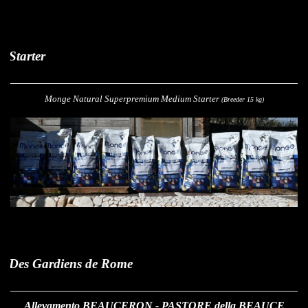
arter
Monge Natural Superpremium Medium Starter
(Breeder 15 kg)
es Gardiens de Rome
Allevamento BEAUCERON - PASTORE della BEAUCE