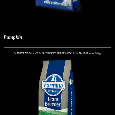
umpkin
FARMINA N&D LAMB & BLUEBERRY PUPPY MEDIUM & MAXI
(Breeder 20 kg)