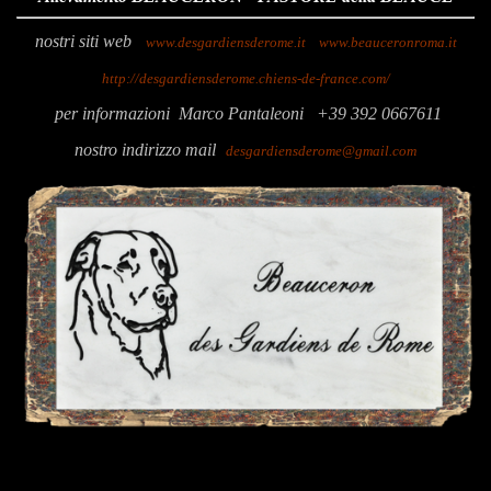
nostri siti web
www.desgardiensderome.it
www.beauceronroma.it
http://desgardiensderome.chiens-de-france.com/
p
er informazioni
Marco Pantaleoni
+39 392 0667611
nostro indirizzo mail
desgardiensderome@gmail.com