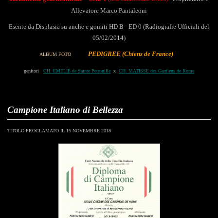
Allevatore
Marco Pantaleoni
Esente da Displasia su anche e gomiti HD B - ED 0
(Radiografie Ufficiali del
05/02/2014)
PEDIGREE (Chiens de France)
ALBUM FOTO
genitori
CH. EMELIE de Sainte Petronille
x
CH. MATISSE des Gardiens de Rome
Campione Italiano di Bellezza
TITOLO PROCLAMATO IL 15 NOVEMBRE 2018