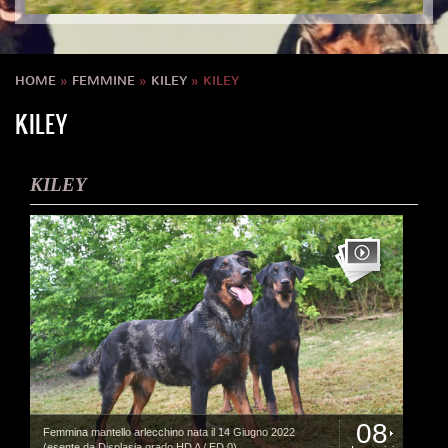
HOME
»
FEMMINE
»
KILEY
» KILEY
KILEY
KILEY
08
Femmina mantello arlecchino nata il 14 Giugno 2022
(esente da Displasia grado HD A / ED 0)