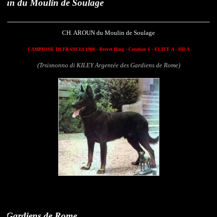
ulin de Soulage
CH. AROUN du Moulin de Soulage
CAMPIONE DI FRANCIA 1988 - Brevet Ring - Cotation 6 - ELITE A - HD A
(Trsisnonno di KILEY Argentée des Gardiens de Rome)
s de Rome