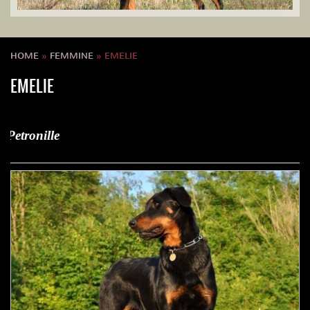
HOME
»
FEMMINE
» EMELIE
EMELIE
Emelie de