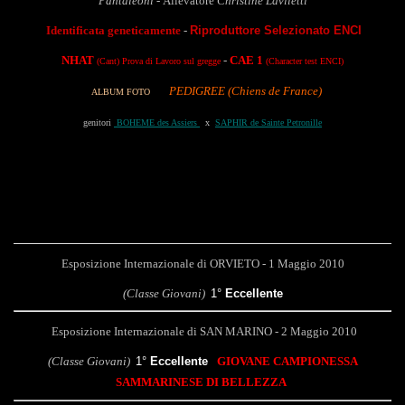
Pantaleoni -
Allevatore
Christine Laviletti
Identificata geneticamente
-
Riproduttore
Selezionato ENCI
NHAT
-
CAE 1
(Cant)
Prova di Lavoro sul gregge
(Character test ENCI)
PEDIGREE (Chiens de France
)
ALBUM
FOTO
genitori
BOHEME des Assiers
x
SAPHIR de Sainte Petronille
risultati in expo :
Esposizione Internazionale di ORVIETO - 1 Maggio 2010
(Classe Giovani)
1°
Eccellente
Esposizione Internazionale di SAN MARINO - 2 Maggio 2010
(Classe Giovani)
1°
Eccellente
GIOVANE CAMPIONESSA
SAMMARINESE DI BELLEZZA