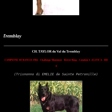
Taylor du
CH. TAYLOR du Val du Tremblay
CAMPIONE DI RANCIA 1984 -
Challenge Montenot
- Brevet Ring - Cotation 6 -ELITE A - HD
A
(Trisnonno di EMELIE de Sainte Petronille)