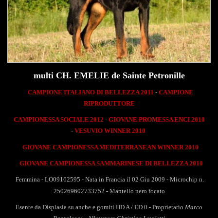
multi CH. EMELIE de Sainte Petronille
CAMPIONE ITALIANO DI BELLEZZA 2011
-
CAMPIONE
RIPRODUTTORE
CAMPIONESSA SOCIALE 2012
-
GIOVANE PROMESSA ENCI 2010
-
VESUVIO WINNER 2010
GIOVANE CAMPIONESSA MEDITERRANEAN WINNER 2010
GIOVANE CAMPIONESSA SAMMARINESE DI BELLEZZA 2010
Femmina - LO09162595 - Nata in Francia il 02 Giu 2009 - Microchip n.
250269602733752 -
Mantello nero focato
Esente da Displasia su anche e gomiti HD A / ED 0
- Proprietario
Marco