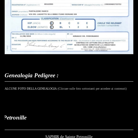
Genealogia Pedigree :
ALCUNE FOTO DELLA GENEALOGIA
(Cliccare sulle foto sottostanti per accedere ai contenuti)
Saphir de
SAPHIR de Sainte Petronille