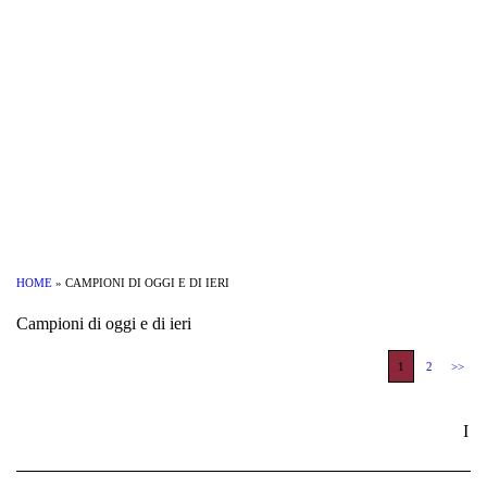
HOME
» CAMPIONI DI OGGI E DI IERI
Campioni di oggi e di ieri
1
2
>>
I n