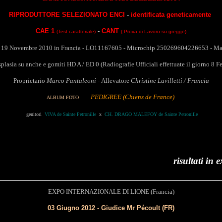
RIPRODUTTORE SELEZIONATO ENCI
-
identificata geneticamente
CAE 1
-
CANT
(Test caratteriale)
(
Prova di Lavoro su gregge
)
 19 Novembre 2010 in Francia -
LO11167605
- Microchip 250269604226653 - Man
plasia su anche e gomiti HD A / ED 0 (Radiografie Ufficiali effettuate il giorno 8 
Proprietario
Marco Pantaleoni -
Allevatore
Christine Lavilletti / Francia
PEDIGREE
(Chiens de France)
ALBUM FOTO
genitori
VIVA de Sainte Petronille
x
CH. DRAGO MALEFOY de Sainte Petronille
risultati in expo :
EXPO INTERNAZIONALE DI LIONE (Francia)
03 Giugno 2012 - Giudice Mr Pécoult (FR)