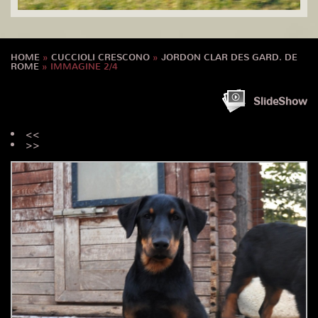
HOME
»
CUCCIOLI CRESCONO
»
JORDON CLAR DES GARD. DE
ROME
» IMMAGINE 2/4
SlideShow
<<
>>