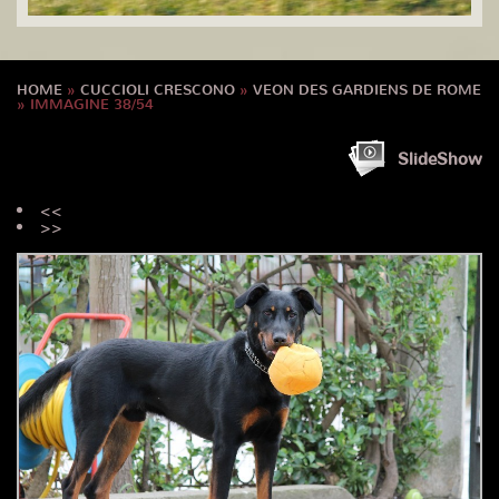
HOME
»
CUCCIOLI CRESCONO
»
VEON DES GARDIENS DE ROME
» IMMAGINE 38/54
SlideShow
<<
>>